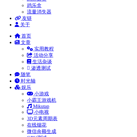
鸡乐盒
流量消失器
友链
关于
首页
文章
实用教程
活动分享
生活杂谈
渗透测试
随笔
时光轴
娱乐
小游戏
小霸王游戏机
Mikutap
小电视
3D元素周期表
在线烟花
微信余额生成