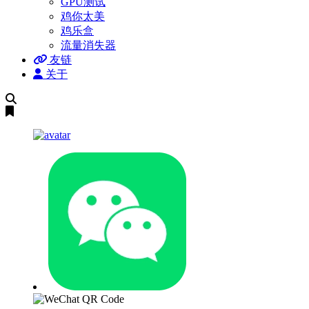
GPU测试
鸡你太美
鸡乐盒
流量消失器
友链
关于
搜
索