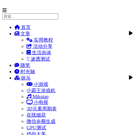
首页
文章
实用教程
活动分享
生活杂谈
渗透测试
随笔
时光轴
娱乐
小游戏
小霸王游戏机
Mikutap
小电视
3D元素周期表
在线烟花
微信余额生成
GPU测试
鸡你太美