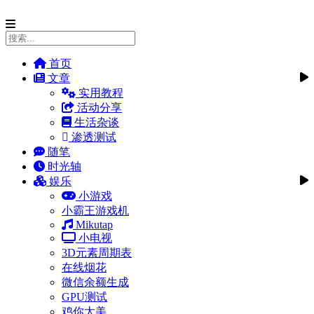
首页
文章
实用教程
活动分享
生活杂谈
渗透测试
随笔
时光轴
娱乐
小游戏
小霸王游戏机
Mikutap
小电视
3D元素周期表
在线烟花
微信余额生成
GPU测试
鸡你太美