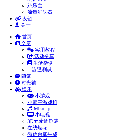
鸡乐盒
流量消失器
友链
关于
首页
文章
实用教程
活动分享
生活杂谈
渗透测试
随笔
时光轴
娱乐
小游戏
小霸王游戏机
Mikutap
小电视
3D元素周期表
在线烟花
微信余额生成