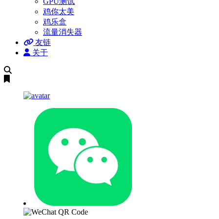
GPU测试
鸡你太美
鸡乐盒
流量消失器
友链
关于
搜
索