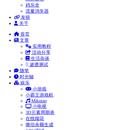
鸡乐盒
流量消失器
友链
关于
首页
文章
实用教程
活动分享
生活杂谈
渗透测试
随笔
时光轴
娱乐
小游戏
小霸王游戏机
Mikutap
小电视
3D元素周期表
在线烟花
微信余额生成