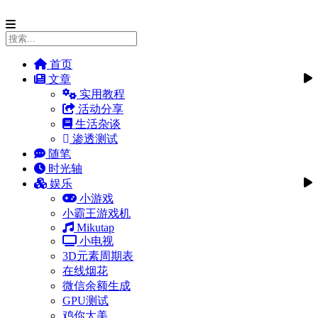
首页
文章
实用教程
活动分享
生活杂谈
渗透测试
随笔
时光轴
娱乐
小游戏
小霸王游戏机
Mikutap
小电视
3D元素周期表
在线烟花
微信余额生成
GPU测试
鸡你太美