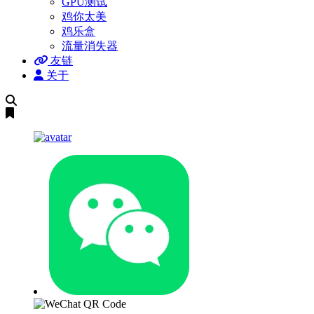
GPU测试
鸡你太美
鸡乐盒
流量消失器
友链
关于
搜
索