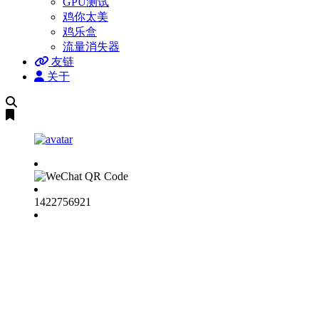
GPU测试
鸡你太美
鸡乐盒
流量消失器
友链
关于
搜
索
1422756921