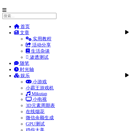
首页
文章
实用教程
活动分享
生活杂谈
渗透测试
随笔
时光轴
娱乐
小游戏
小霸王游戏机
Mikutap
小电视
3D元素周期表
在线烟花
微信余额生成
GPU测试
鸡你太美