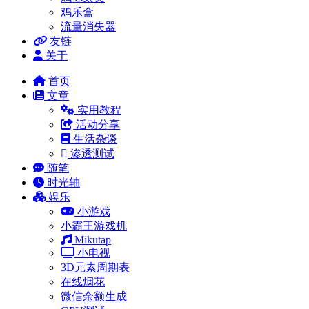
鸡乐盒
流量消失器
友链
关于
首页
文章
实用教程
活动分享
生活杂谈
渗透测试
随笔
时光轴
娱乐
小游戏
小霸王游戏机
Mikutap
小电视
3D元素周期表
在线烟花
微信余额生成