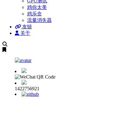
GPU测试
鸡你太美
鸡乐盒
流量消失器
友链
关于
搜
索
1422756921