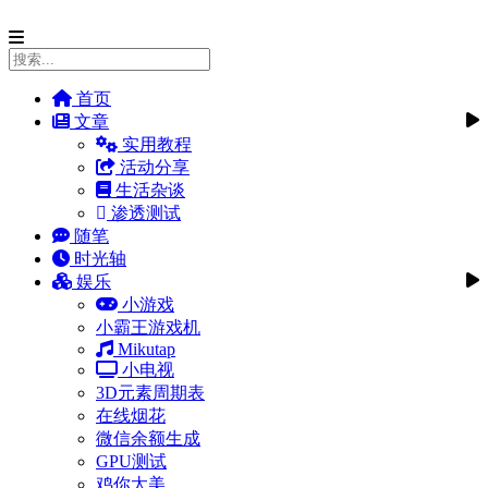
首页
文章
实用教程
活动分享
生活杂谈
渗透测试
随笔
时光轴
娱乐
小游戏
小霸王游戏机
Mikutap
小电视
3D元素周期表
在线烟花
微信余额生成
GPU测试
鸡你太美