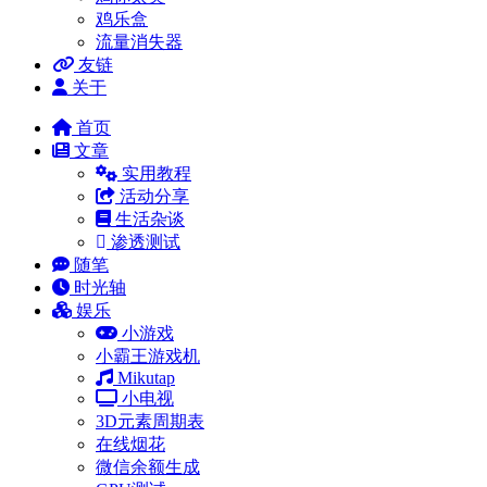
鸡乐盒
流量消失器
友链
关于
首页
文章
实用教程
活动分享
生活杂谈
渗透测试
随笔
时光轴
娱乐
小游戏
小霸王游戏机
Mikutap
小电视
3D元素周期表
在线烟花
微信余额生成