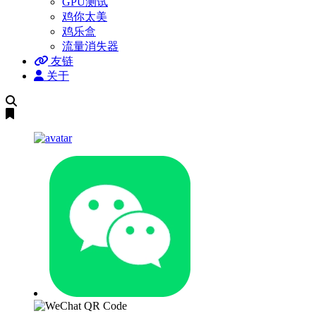
GPU测试
鸡你太美
鸡乐盒
流量消失器
友链
关于
搜
索