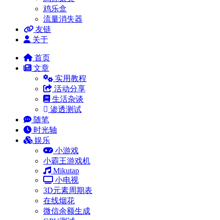
鸡乐盒
流量消失器
友链
关于
首页
文章
实用教程
活动分享
生活杂谈
渗透测试
随笔
时光轴
娱乐
小游戏
小霸王游戏机
Mikutap
小电视
3D元素周期表
在线烟花
微信余额生成