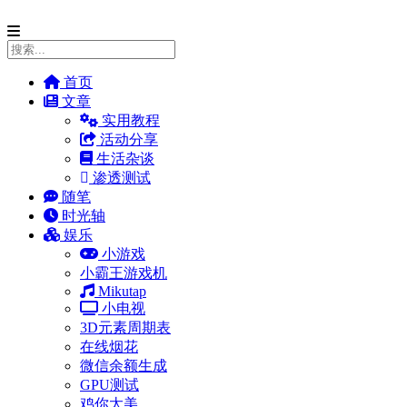
首页
文章
实用教程
活动分享
生活杂谈
渗透测试
随笔
时光轴
娱乐
小游戏
小霸王游戏机
Mikutap
小电视
3D元素周期表
在线烟花
微信余额生成
GPU测试
鸡你太美